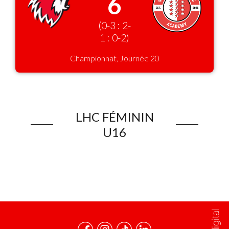
6
(0-3 : 2-
1 : 0-2)
Championnat, Journée 20
LHC FÉMININ
U16