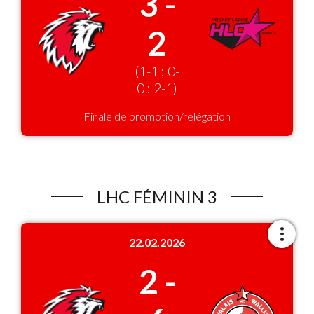
3 -
2
(1-1 : 0-
0 : 2-1)
Finale de promotion/relégation
LHC FÉMININ 3
22.02.2026
2 -